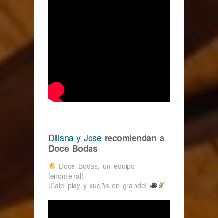
Diliana y Jose
recomiendan a
Doce Bodas
Doce Bodas, un equipo
fenomenal!
¡Dale play y sueña en grande!