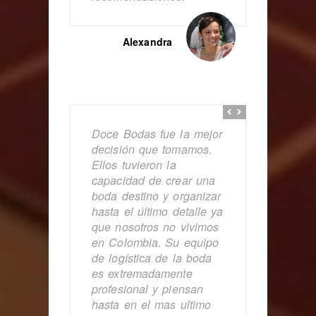
Alexandra
Doce Bodas fue la mejor
decisión que tomamos.
Ellos tuvieron la
capacidad de crear una
boda destino y organizar
hasta el último detalle ya
que nosotros no vivimos
en Colombia. Su equipo
de logística de la boda
es extremadamente
profesional y piensan
hasta en el mas ultimo