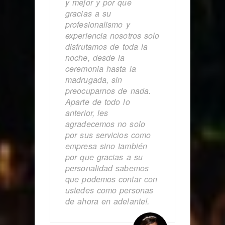
y mejor y por que
gracias a su
profesionalismo y
experiencia nosotros solo
disfrutamos de toda la
noche, desde la
ceremonia hasta la
madrugada, sin
preocuparnos de nada.
Aparte de todo lo
anterior, les
agradecemos no solo
por sus servicios como
empresa sino también
por que gracias a su
personalidad sabemos
que podemos contar con
ustedes como personas
de ahora en adelante!.