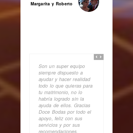
Margarita y Roberto
Son un super equipo
siempre dispuesto a
ayudar y hacer realidad
todo lo que quieras para
tu matrimonio, no lo
habría logrado sin la
ayuda de ellos. Gracias
Doce Bodas por todo el
apoyo, feliz con sus
servicios y por sus
recomendaciones.