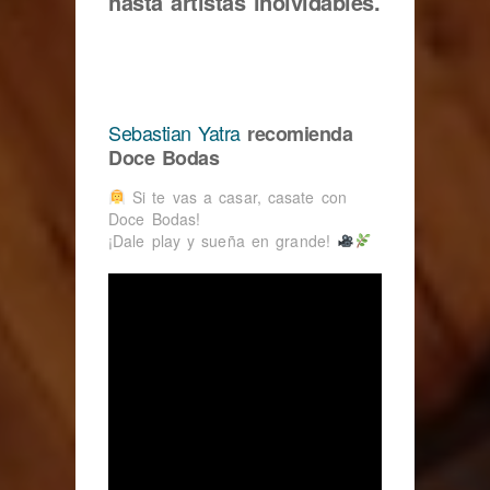
hasta artistas inolvidables.
Sebastian Yatra
recomienda
Doce Bodas
Si te vas a casar, casate con
Doce Bodas!
¡Dale play y sueña en grande!