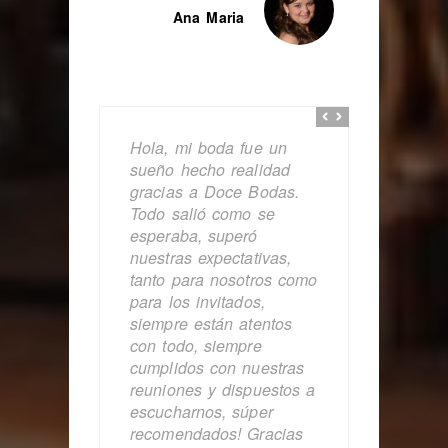
Ana Maria
Hola, mi boda fue un
sueño hecho realidad
gracias a Doce Bodas.
Todo salió como se
esperaba, superó
nuestras expectativas,
tanto para nosotros como
para los invitados,
siempre están atentos
con todo, siempre
cumplidos con nuestras
reuniones y dispuestos a
escucharnos, súper
recomendados! Gracias