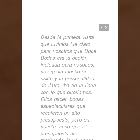
Desde la primera visita
que tuvimos fue claro
para nosotros que Doce
Bodas era la opción
indicada para nosotros,
nos gustó mucho su
estilo y la personalidad
de Jairo, iba en la línea
con lo que queríamos.
Ellos hacen bodas
espectaculares que
requieren un alto
presupuesto, pero en
nuestro caso que el
presupuesto era