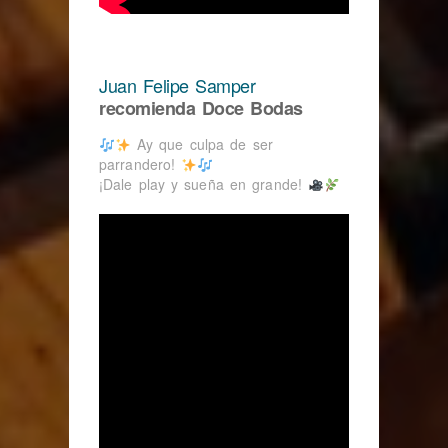
Juan Felipe Samper
recomienda Doce Bodas
Ay que culpa de ser
parrandero!
¡Dale play y sueña en grande!