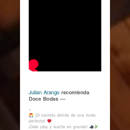
Julian Arango
recomienda
Doce Bodas —
<
¡El secreto detrás de una boda
perfecta!
¡Dale play y sueña en grande!