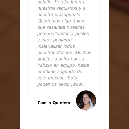
detalle. Se ajustaron a
nuestros requisitos y a
nuestro presupuesto.
Queríamos algo único
que resaltara nuestras
personalidades y gustos
y ellos pudieron
materializar todos
nuestros deseos. Muchas
gracias a Jairo por su
trabajo en equipo, hasta
el último segundo de
este proceso. Solo
podemos decir, ¡wow!
Camila Quintero