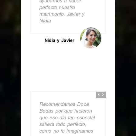
ayudarnos a hacer
perfecto nuestro
matrimonio. Javier y
Nidia
Nidia y Javier
Recomendamos Doce
Bodas por que hicieron
que ese día tan especial
saliera todo perfecto,
como no lo imaginamos