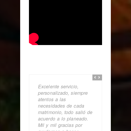
Excelente servicio,
personalizado, siempre
atentos a las
necesidades de cada
matrimonio, todo salió de
acuerdo a lo planeado.
Mil y mil gracias por