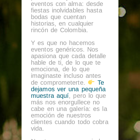
eventos con alma: desde
fiestas inolvidables hasta
bodas que cuentan
historias, en cualquier
rincón de Colombia.
Y es que no hacemos
eventos genéricos. Nos
apasiona que cada detalle
hable de ti, de lo que te
emociona, de lo que
imaginaste incluso antes
de comprometerte.
Te
dejamos ver una pequeña
muestra aquí
, pero lo que
más nos enorgullece no
cabe en una galería: es la
emoción de nuestros
clientes cuando todo cobra
vida.