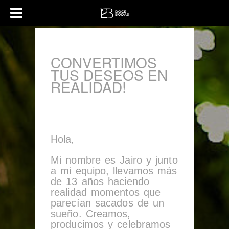
CONVERTIMOS
TUS DESEOS EN
REALIDAD!
Hola,
Mi nombre es Jairo y junto
a mi equipo, llevamos más
de 13 años haciendo
realidad momentos que
parecían sacados de un
sueño. Creamos,
producimos y celebramos