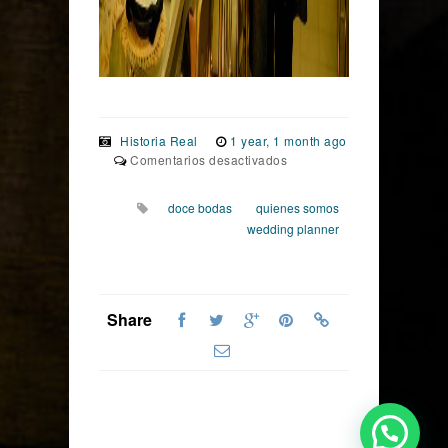
Historia Real
1 year, 1 month ago
en
Comentarios desactivados
Convertimos
tus
doce bodas
quienes somos
deseos
wedding planner
en
realidad!
Share