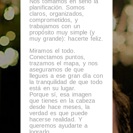
Nos tomamos en serio la
planificación. Somos
claros, organizados,
comprometidos, y
trabajamos con un
propósito muy simple (y
muy grande): hacerte feliz.
Miramos el todo.
Conectamos puntos,
trazamos el mapa, y nos
aseguramos de que
llegues a ese gran día con
la tranquilidad de que todo
está en su lugar.
Porque sí, esa imagen
que tienes en la cabeza
desde hace meses, la
verdad es que puede
hacerse realidad. Y
queremos ayudarte a
lograrlo.