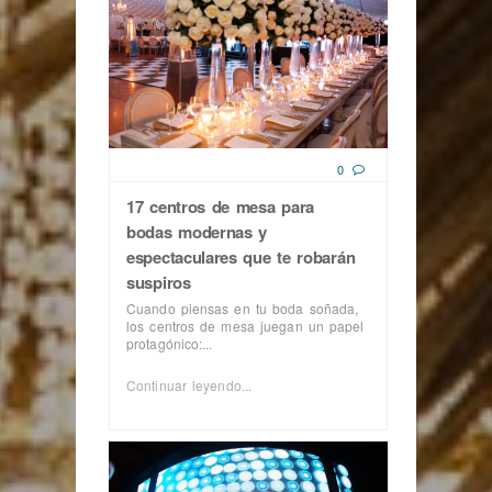
0
17 centros de mesa para
bodas modernas y
espectaculares que te robarán
suspiros
Cuando piensas en tu boda soñada,
los centros de mesa juegan un papel
protagónico:...
Continuar leyendo...