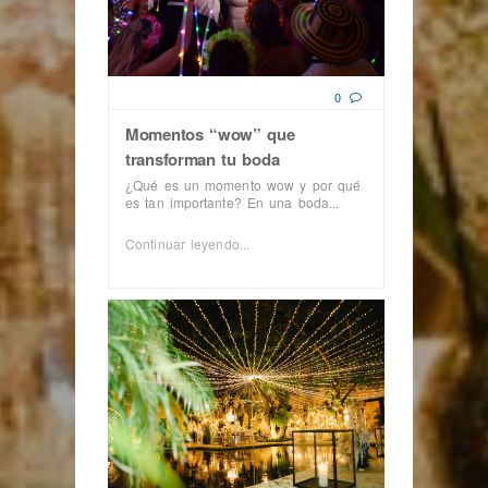
0
Momentos “wow” que
transforman tu boda
¿Qué es un momento wow y por qué
es tan importante? En una boda...
Continuar leyendo...