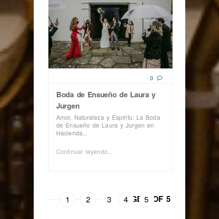
0
Boda de Ensueño de Laura y
Jurgen
Amor, Naturaleza y Espíritu: La Boda
de Ensueño de Laura y Jurgen en
Hacienda...
Continuar leyendo...
PAGE 3 OF 5
1
2
3
4
5