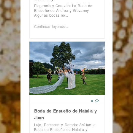
Elegancia y Corazón: La Boda de
Ensueño de Andrea y Giovanny
Algunas bodas no...
Continuar leyendo...
0
Boda de Ensueño de Natalia y
Juan
Lujo, Romance y Dorado: Así fue la
Boda de Ensueño de Natalia y