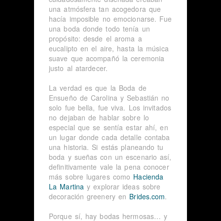
una atmósfera tan acogedora que
hacía imposible no emocionarse. Fue
una boda donde todo tenía un
propósito: desde el aroma a
eucalipto en el aire, hasta la música
suave que acompañó la ceremonia
justo al atardecer.
La verdad es que la Boda de
Ensueño de Carolina y Sebastián no
solo fue bella, fue viva. Los invitados
no dejaban de hablar sobre lo
especial que se sentía estar ahí, en
un lugar donde cada detalle contaba
una historia. Si estás planeando tu
boda y sueñas con un escenario así,
definitivamente vale la pena conocer
más sobre lugares como
Hacienda
La Martina
y explorar ideas sobre
decoración greenery en
Brides.com
.
Porque sí, hay bodas hermosas… y