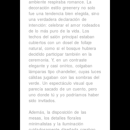
ambiente respiraba romance. La
decoración estilo greenery no solo
fue una tendencia bien elegida, sino
una verdadera declaración de
intención: celebrar el amor rodeados
de lo más puro de la vida. Los
techos del salón principal estaban
cubiertos con un dosel de follaje
natural, como si el bosque hubiera
decidido participar también en la
ceremonia. Y, en un contraste
elegante y casi onírico, colgaban
lámparas tipo chandelier, cuyas luces
cálidas jugaban con las sombras del
verde. Un espectáculo visual que
parecía sacado de un cuento, pero
uno donde tú y yo podríamos haber
sido invitados.
Además, la disposición de las
mesas, los detalles florales
minimalistas y la iluminación
cuidadosamente diseñada creaban