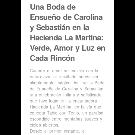
Una Boda de
Ensueño de Carolina
y Sebastián en la
Hacienda La Martina:
Verde, Amor y Luz en
Cada Rincón
Cuando el amor se mezcla con la
naturaleza, el resultado puede ser
simplemente mágico. Así fue la Boda
de Ensueño de Carolina y Sebastián,
una celebración íntima y sofisticada
que tuvo lugar en la encantadora
Hacienda La Martina, en la vía que
conecta Tabio con Tenjo, un paraíso
escondido entre montañas suaves y
cielos abiertos.
Desde el primer instante, el