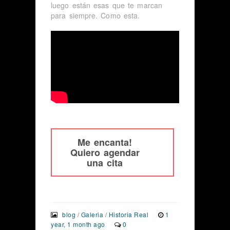
luego están esas que te marcan
para siempre. Como esta.
Me encanta!
Quiero agendar
una cita
blog
/
Galeria
/
Historia Real
1
year, 1 month ago
0