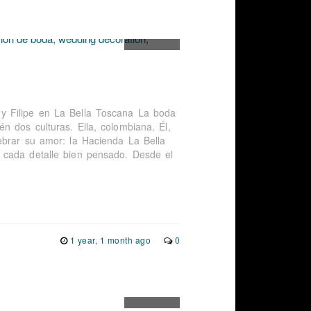
y Filipe en La Bella Toscana La boda
n dos culturas. Ella, colombiana. Él,
ebrar su amor: la Hacienda La Bella
 cada detalle bien pensado. Desde el
1 year, 1 month ago
0