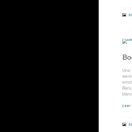
b
Bo
Una 
sien
emot
Barú
blan
Leer
b