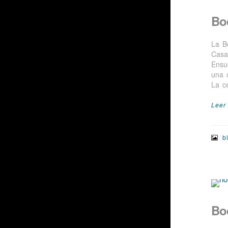
Bo
La B
Casa
Ensu
una 
La c
Leer
b
Bo