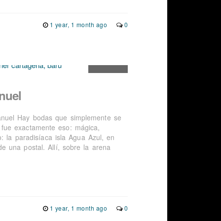
1 year, 1 month ago
0
nuel
anuel Hay bodas que simplemente se
 fue exactamente eso: mágica,
: la paradisíaca isla Agua Azul, en
 una postal. Allí, sobre la arena
1 year, 1 month ago
0