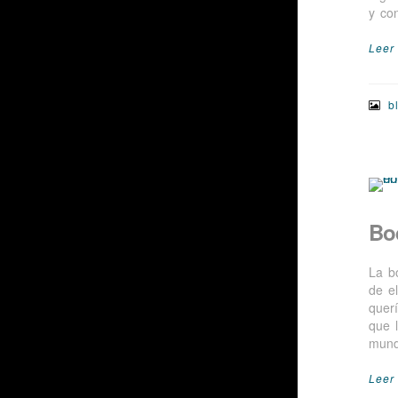
y co
Leer
b
Bo
La b
de e
quer
que 
mund
Leer