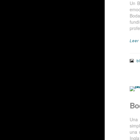
Un B
emoc
Boda
fund
profe
Leer
b
Bo
Una 
simp
una 
Ingla