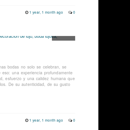
1 year, 1 month ago
0
as bodas no solo se celebran, se
 eso: una experiencia profundamente
dad, esfuerzo y una calidez humana que
los. De su autenticidad, de su gusto
1 year, 1 month ago
0