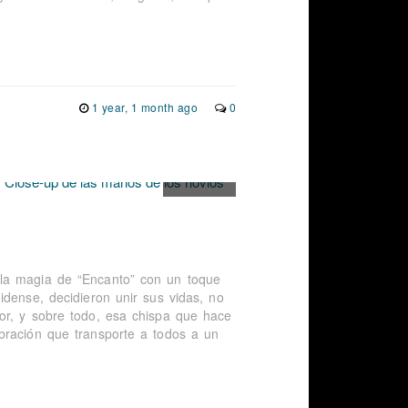
1 year, 1 month ago
0
 la magia de “Encanto” con un toque
idense, decidieron unir sus vidas, no
or, y sobre todo, esa chispa que hace
bración que transporte a todos a un