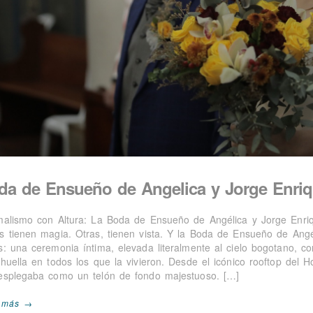
da de Ensueño de Angelica y Jorge Enri
malismo con Altura: La Boda de Ensueño de Angélica y Jorge Enriq
s tienen magia. Otras, tienen vista. Y la Boda de Ensueño de Ang
s: una ceremonia íntima, elevada literalmente al cielo bogotano, 
huella en todos los que la vivieron. Desde el icónico rooftop del H
esplegaba como un telón de fondo majestuoso. […]
 más →