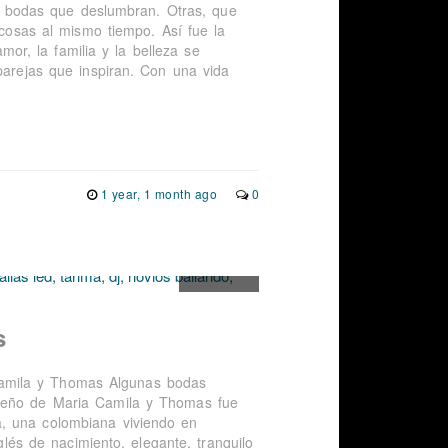
bodas que deslumbran. Otras, que
sas al mismo tiempo. Así fue la
r, la familia y la belleza se
parejas que inspiran. Con una vida
1 year, 1 month ago
0
s
amila y Thomas Algunas bodas
sueño de Maria Camila y Thomas fue
, una colombiana viviendo en
glés de nacimiento, elegante, tranquilo