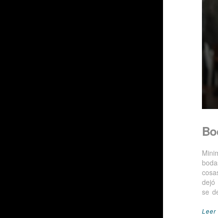
Bo
Mini
boda
cosa
dejó 
se d
Leer