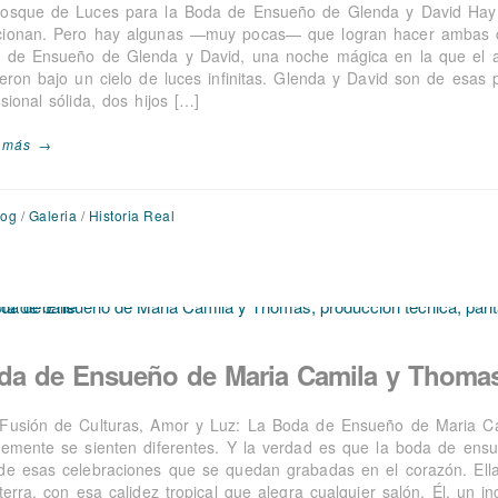
osque de Luces para la Boda de Ensueño de Glenda y David Hay 
ionan. Pero hay algunas —muy pocas— que logran hacer ambas co
 de Ensueño de Glenda y David, una noche mágica en la que el amo
ieron bajo un cielo de luces infinitas. Glenda y David son de esas 
sional sólida, dos hijos […]
 más →
log
/
Galeria
/
Historia Real
da de Ensueño de Maria Camila y Thoma
Fusión de Culturas, Amor y Luz: La Boda de Ensueño de Maria C
lemente se sienten diferentes. Y la verdad es que la boda de en
de esas celebraciones que se quedan grabadas en el corazón. Ella
terra, con esa calidez tropical que alegra cualquier salón. Él, un in