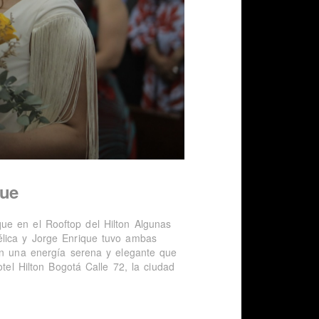
que
ue en el Rooftop del Hilton Algunas
élica y Jorge Enrique tuvo ambas
con una energía serena y elegante que
otel Hilton Bogotá Calle 72, la ciudad