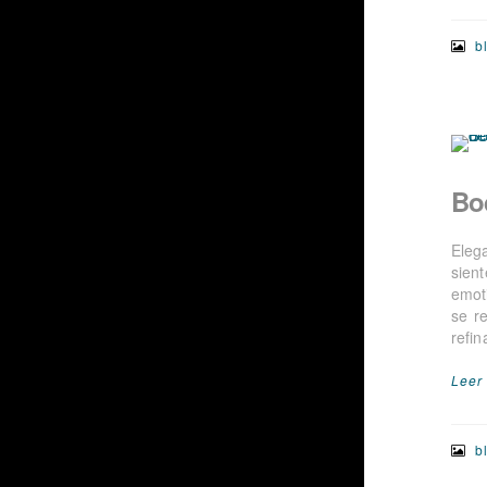
b
Bo
Eleg
sien
emot
se r
refi
Leer
b