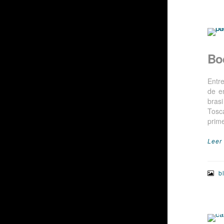
Bo
Entr
de e
bras
Tosc
prim
Leer
b