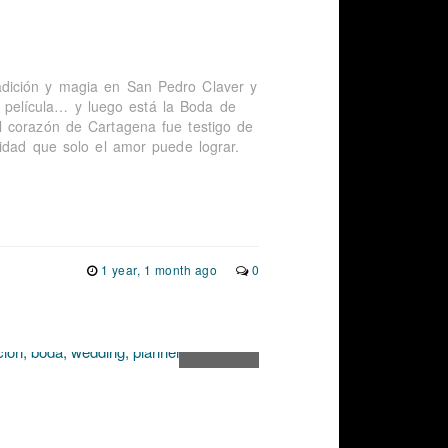
dición y magia en San Pedro Claver y
película… y luego está la Boda de
l corazón de Cartagena fue testigo de
idad que solo el amor puede lograr.
1 year, 1 month ago
0