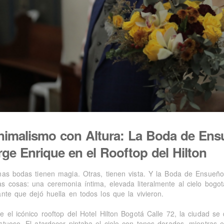
nimalismo con Altura: La Boda de Ens
rge Enrique en el Rooftop del Hilton
nas bodas tienen magia. Otras, tienen vista. Y la Boda de Ensueño
s cosas: una ceremonia íntima, elevada literalmente al cielo bogo
ante que dejó huella en todos los que la vivieron.
e el icónico rooftop del Hotel Hilton Bogotá Calle 72, la ciudad s
stuoso. El atardecer pintaba el cielo con tonos dorados, mientras 