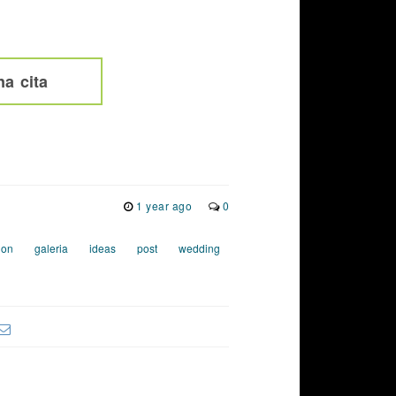
a cita
1 year ago
0
ion
galeria
ideas
post
wedding