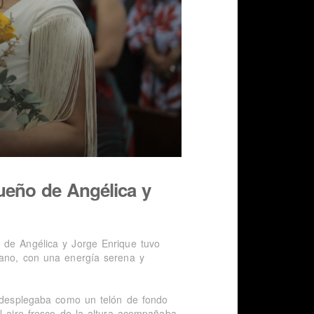
ueño de Angélica y
 de Angélica y Jorge Enrique tuvo
tano, con una energía serena y
e desplegaba como un telón de fondo
el aire fresco de la altura acompañaba