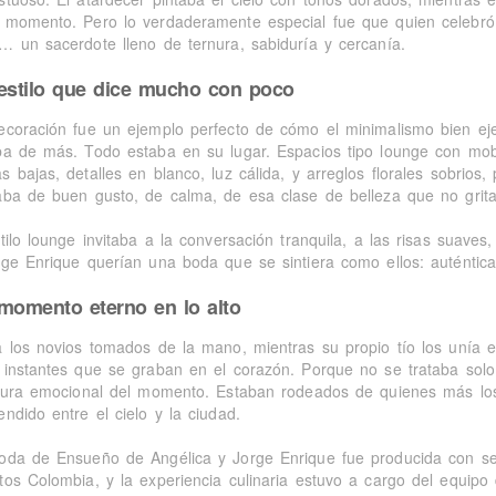
 momento. Pero lo verdaderamente especial fue que quien celebró s
… un sacerdote lleno de ternura, sabiduría y cercanía.
estilo que dice mucho con poco
ecoración fue un ejemplo perfecto de cómo el minimalismo bien e
ba de más. Todo estaba en su lugar. Espacios tipo lounge con mobi
s bajas, detalles en blanco, luz cálida, y arreglos florales sobrio
aba de buen gusto, de calma, de esa clase de belleza que no grita
tilo lounge invitaba a la conversación tranquila, a las risas suaves
rge Enrique querían una boda que se sintiera como ellos: auténtic
momento eterno en lo alto
a los novios tomados de la mano, mientras su propio tío los unía 
 instantes que se graban en el corazón. Porque no se trataba solo d
ltura emocional del momento. Estaban rodeados de quienes más lo
ndido entre el cielo y la ciudad.
oda de Ensueño de Angélica y Jorge Enrique fue producida con sens
tos Colombia, y la experiencia culinaria estuvo a cargo del equipo