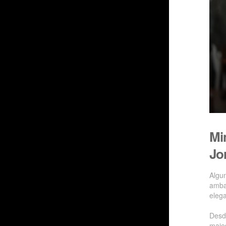
Mi
Jo
Algu
amba
eleg
Desd
maje