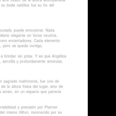
u boda católica fue su tío del
jecutado puede emocionar. Nada
liario elegante en tonos neutros,
s, pero encantadores. Cada elemento
, pero se queda contigo.
, a brindar sin prisa. Y es que Angélica
a, sencilla y profundamente amorosa.
en sagrado matrimonio, fue uno de
e la altura física del lugar, sino de
s aman, en un espacio que parecía
ibilidad y precisión por Planner
 del mismo Hilton, reconocido por su