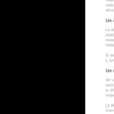
cada
alma
Un 
La d
esta
mesa
habl
El es
y Jo
Un 
Ver 
esos
la a
suspe
La B
Even