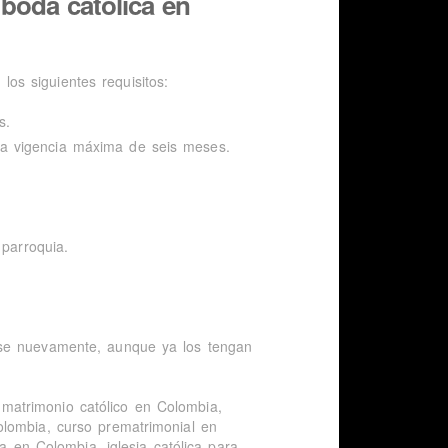
boda católica en
 los siguientes requisitos:
s.
na vigencia máxima de seis meses.
 parroquia.
rse nuevamente, aunque ya los tengan