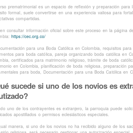
urso prematrimonial es un espacio de reflexión y preparación para l
sito formal, suele convertirse en una experiencia valiosa para fort
ctativas compartidas.
en consultar información oficial sobre este proceso en la página d
mbia:
https://cec.org.co/
ué sucede si uno de los novios es extr
utizado?
do uno de los contrayentes es extranjero, la parroquia puede solic
ficados apostillados o permisos eclesiásticos especiales.
gual manera, si uno de los novios no ha recibido alguno de los sa
sión religiosa, será necesario gestionar una autorización especial.