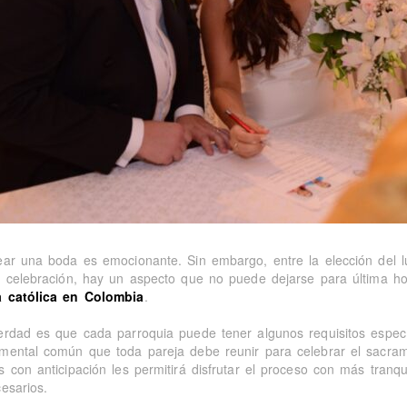
ear una boda es emocionante. Sin embargo, entre la elección del luga
a celebración, hay un aspecto que no puede dejarse para última ho
 católica en Colombia
.
erdad es que cada parroquia puede tener algunos requisitos especí
mental común que toda pareja debe reunir para celebrar el sacram
s con anticipación les permitirá disfrutar el proceso con más tranqu
esarios.