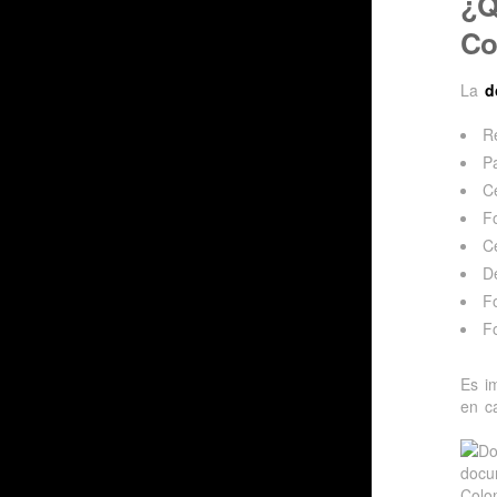
¿Q
Co
La
d
R
P
C
F
C
De
F
F
Es i
en c