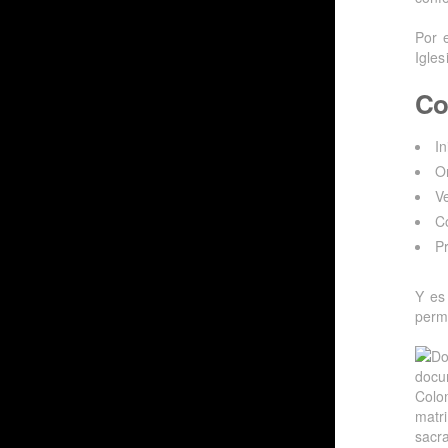
Por 
Igles
Co
I
O
V
C
P
Y es
perm