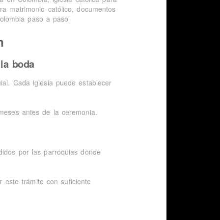
n
 la boda
ial. Cada iglesia puede establecer
 meses antes de la ceremonia.
didos por las parroquias donde
r este trámite con suficiente