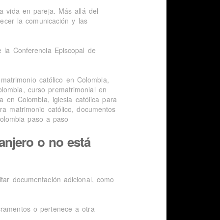
a vida en pareja. Más allá del
alecer la comunicación y las
e la Conferencia Episcopal de
anjero o no está
itar documentación adicional, como
cramentos o pertenece a otra