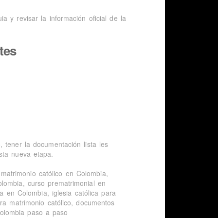
 y revisar la información oficial de la
tes
 tener la documentación lista les
sta nueva etapa.