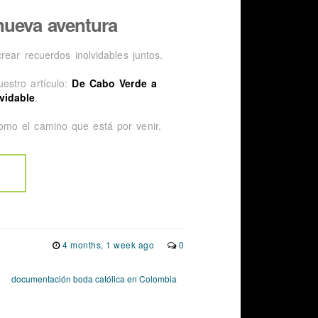
nueva aventura
ear recuerdos inolvidables juntos.
estro artículo:
De Cabo Verde a
vidable
.
omo el camino que está por venir.
4 months, 1 week ago
0
documentación boda católica en Colombia