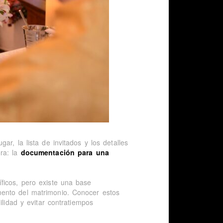
r, la lista de invitados y los detalles
ra: la
documentación para una
ficos, pero existe una base
ento del matrimonio. Conocer estos
ilidad y evitar contratiempos