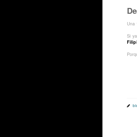
De
Una 
Si y
Fili
Porq
bl