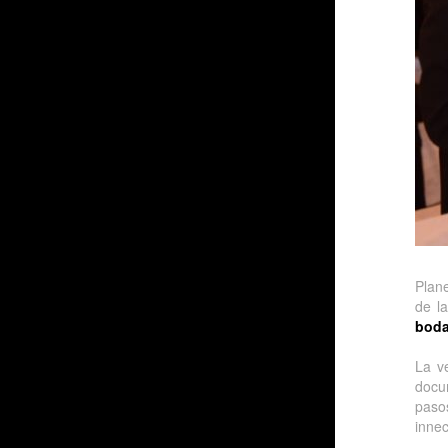
Plan
de l
boda
La v
docu
paso
innec