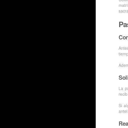
Pa
Con
Ante
tiem
Adem
Sol
La p
reci
Si al
antel
Rea