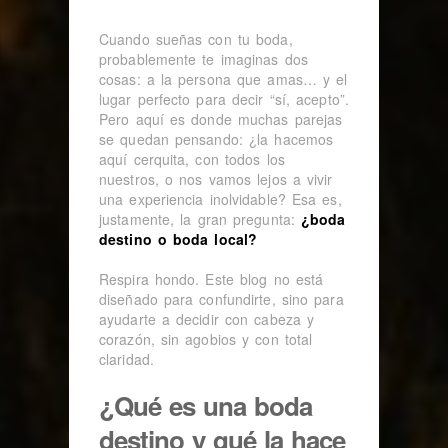
Cuando sueñas con tu boda,
probablemente te imaginas dos
cosas: a la persona que amas… y el
lugar perfecto para decir “sí, acepto”.
Pero aquí es donde muchas parejas
se quedan pensando: ¿la hacemos
aquí cerquita, con todos los
nuestros, o nos vamos lejos a vivir
una experiencia inolvidable? Esa es,
justamente, la gran pregunta:
¿boda
destino o boda local?
Respira hondo. Este blog no está
diseñado para confundirte, sino para
ayudarte a decidir con cabeza y
corazón, sin agobios y con total
claridad.
¿Qué es una boda
destino y qué la hace