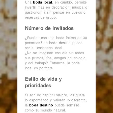
Una
boda local
, en cambio, permite
invertir más en decoración, música o
gastronomía sin pensar en vuelos o
reservas de grupo.
Número de invitados
¿Sueñan con una boda íntima de 30
personas? La boda destino puede
ser su escenario ideal.
¿No se imaginan ese día sin todos
sus primos, tíos, amigos del colegio
y del trabajo? Entonces, la boda
local es perfecta.
Estilo de vida y
prioridades
Si son de espíritu viajero, les gusta
lo espontáneo y valoran lo diferente,
la
boda destino
puede sentirse
como su mundo natural.