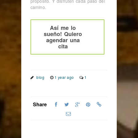
propósito. Y disfruten cada paso del
camino.
Así me lo
sueño! Quiero
agendar una
cita
blog
1 year ago
1
Share