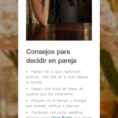
Consejos para
decidir en pareja
Hablen de lo que
realmente
quieren, más allá de lo que espera
la familia.
Hagan una lluvia de ideas de
lugares que les emocionen.
Piensen en el tiempo y energía
que pueden dedicar a planear.
Consulten con un(a) wedding
planner como
Doce Bodas
que tenga