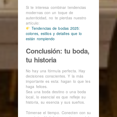
Si te interesa combinar tendencias
modernas con un toque de
autenticidad, no te pierdas nuestro
artículo:
Tendencias de bodas 2025:
colores, estilos y detalles que lo
están rompiendo
Conclusión: tu boda,
tu historia
No hay una fórmula perfecta. Hay
decisiones conscientes. Y la más
importante es esta: hagan lo que les
haga felices.
Sea una boda destino o una boda
local, lo esencial es que refleje su
historia, su esencia y sus sueños.
Tómense el tiempo. Conecten con su