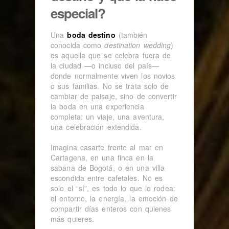
especial?
Una
boda destino
(también
conocida como
destination wedding
)
es aquella que se celebra fuera de
la ciudad —o incluso del país—
donde normalmente viven los novios
o sus familias. No se trata solo de
cambiar de paisaje, sino de convertir
la boda en una experiencia
completa: un viaje, una aventura,
una celebración extendida.
Imagina casarte frente al mar en
Cartagena, en una finca en la
sabana de Bogotá, o en una villa
escondida entre cafetales. No es
solo el “sí”, es todo lo que lo rodea:
el entorno, la energía, la emoción de
compartir días enteros con quienes
más quieres.