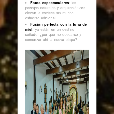
Fotos espectaculares
: los
paisajes naturales y arquitectónicos
elevan la estética sin mucho
esfuerzo adicional.
Fusión perfecta con la luna de
miel
: ya están en un destino
soñado, ¿por qué no quedarse y
comenzar ahí la nueva etapa?