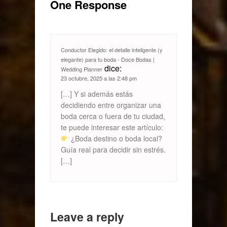
One Response
Conductor Elegido: el detalle inteligente (y
elegante) para tu boda - Doce Bodas |
dice:
Wedding Planner
23 octubre, 2025 a las 2:48 pm
[…] Y si además estás
decidiendo entre organizar una
boda cerca o fuera de tu ciudad,
te puede interesar este artículo:
¿Boda destino o boda local?
Guía real para decidir sin estrés.
[…]
Leave a reply