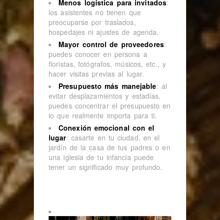
Menos logística para invitados
:
los asistentes no tienen que
preocuparse por traslados,
hospedajes ni ajustes de agenda.
Mayor control de proveedores
:
puedes conocer en persona a
floristas, fotógrafos, músicos, etc., y
hacer visitas previas al lugar.
Presupuesto más manejable
: al
evitar desplazamientos y estadías,
puedes concentrar el presupuesto en
lo que realmente importa para ti.
Conexión emocional con el
lugar
: casarte en tu ciudad, en el
jardín de la casa de tus padres o en
una iglesia de tu infancia puede
tener un significado muy profundo.