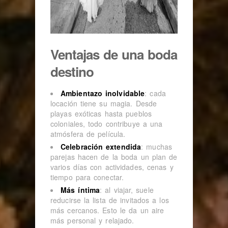
Ventajas de una boda
destino
Ambientazo inolvidable
: cada
locación tiene su magia. Desde
playas exóticas hasta pueblos
coloniales, todo contribuye a una
atmósfera de película.
Celebración extendida
: muchas
parejas hacen de la boda un plan de
varios días con actividades, cenas y
tiempo para conectar.
Más íntima
: al viajar, suele
reducirse la lista de invitados a los
más cercanos. Esto le da un aire
más personal y relajado.