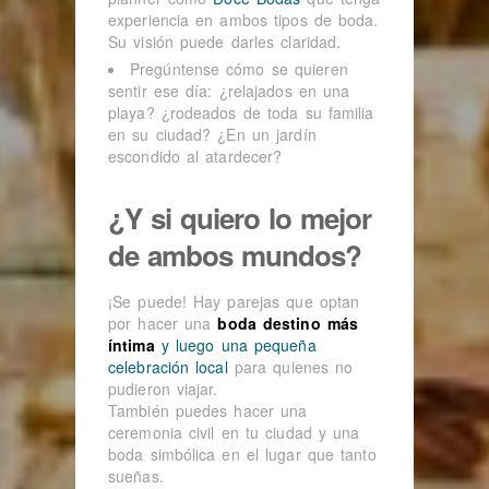
experiencia en ambos tipos de boda.
Su visión puede darles claridad.
Pregúntense cómo se quieren
sentir ese día: ¿relajados en una
playa? ¿rodeados de toda su familia
en su ciudad? ¿En un jardín
escondido al atardecer?
¿Y si quiero lo mejor
de ambos mundos?
¡Se puede! Hay parejas que optan
por hacer una
boda destino más
íntima
y luego una pequeña
celebración local
para quienes no
pudieron viajar.
También puedes hacer una
ceremonia civil en tu ciudad y una
boda simbólica en el lugar que tanto
sueñas.