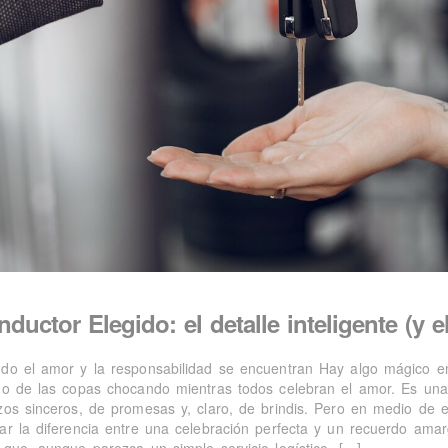
ductor Elegido: el detalle inteligente (y 
do el amor y la responsabilidad se encuentran Hay algo mágico en 
do de las copas chocando mientras todos celebran el amor. Es un
zos sinceros, de promesas y, claro, de brindis. Pero en medio de 
ar la diferencia entre una celebración perfecta y un recuerdo ama
 que, aunque parezca un simple servicio logístico, […]