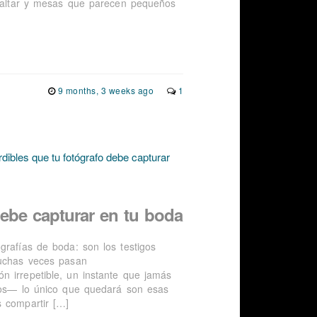
al altar y mesas que parecen pequeños
9 months, 3 weeks ago
1
ebe capturar en tu boda
grafías de boda: son los testigos
muchas veces pasan
n irrepetible, un instante que jamás
vios— lo único que quedará son esas
s compartir […]