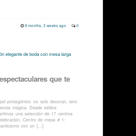
9 months, 3 weeks ago
0
espectaculares que te
l protagónico: no solo decoran, sino
iencia mágica. Desde estilos
artimos una selección de 17 centros
celebración. Centro de mesa # 1:
manticismo con un […]