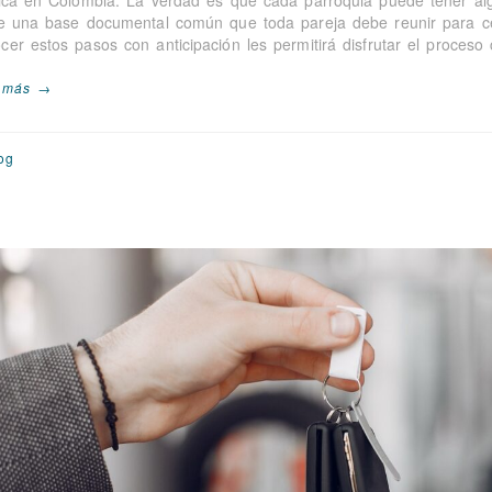
lica en Colombia. La verdad es que cada parroquia puede tener alg
te una base documental común que toda pareja debe reunir para ce
cer estos pasos con anticipación les permitirá disfrutar el proces
 más →
og