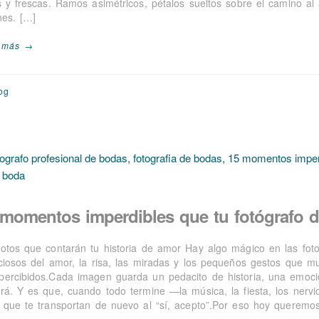
es y frescas. Ramos asimétricos, pétalos sueltos sobre el camino 
nes. […]
 más →
og
 momentos imperdibles que tu fotógrafo d
fotos que contarán tu historia de amor Hay algo mágico en las foto
nciosos del amor, la risa, las miradas y los pequeños gestos que 
percibidos.Cada imagen guarda un pedacito de historia, una emoció
erá. Y es que, cuando todo termine —la música, la fiesta, los ner
s que te transportan de nuevo al “sí, acepto”.Por eso hoy queremo