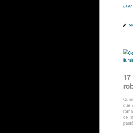
Leer
bl
17
ro
Cuan
que 
romá
de m
pasi