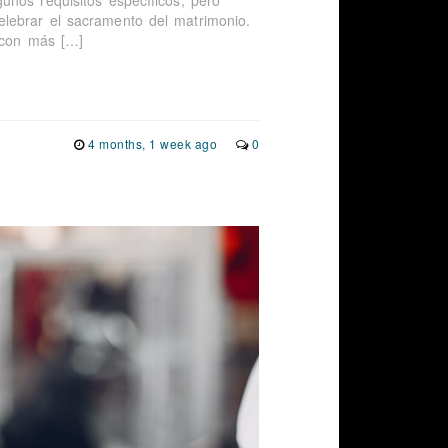
unos requisitos específicos, pero
lebrar el sacramento del matrimonio.
o con más […]
4 months, 1 week ago
0