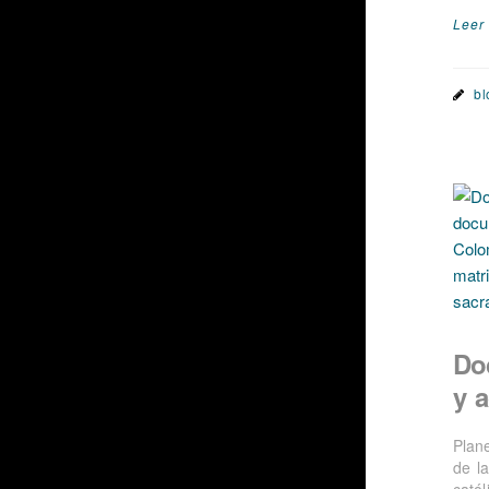
Leer
bl
Do
y a
Plan
de l