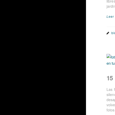
libr
jardi
Leer
bl
15
Las 
sile
desa
volv
foto