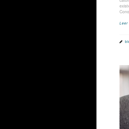
cató
exis
Cono
Leer
bl