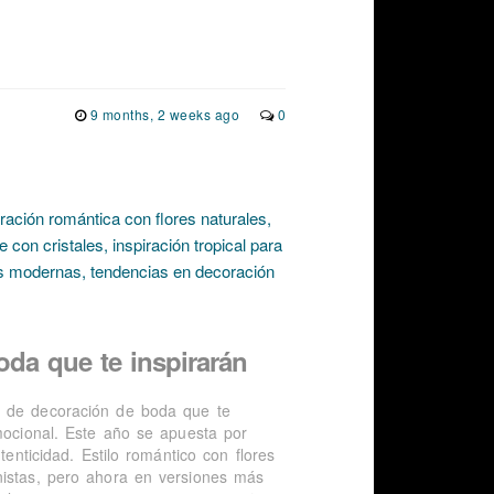
9 months, 2 weeks ago
0
oda que te inspirarán
s de decoración de boda que te
emocional. Este año se apuesta por
tenticidad. Estilo romántico con flores
nistas, pero ahora en versiones más