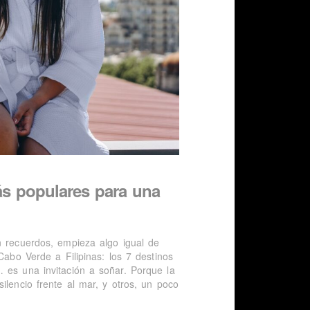
ás populares para una
n recuerdos, empieza algo igual de
Cabo Verde a Filipinas: los 7 destinos
 es una invitación a soñar. Porque la
ilencio frente al mar, y otros, un poco