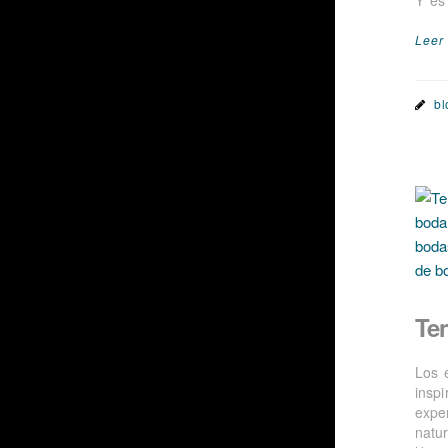
Leer
bl
Te
Los 
insp
exper
natu