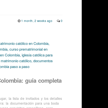
1 month, 2 weeks ago
0
olombia: guía completa
r, la lista de invitados y los detalles
ora: la documentación para una boda