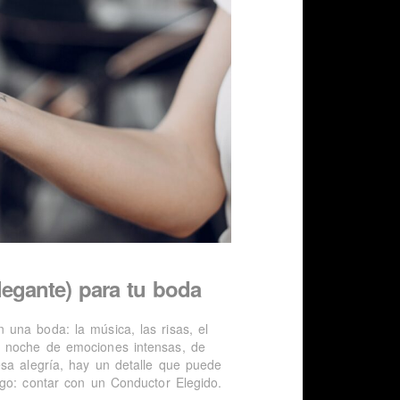
elegante) para tu boda
una boda: la música, las risas, el
a noche de emociones intensas, de
esa alegría, hay un detalle que puede
rgo: contar con un Conductor Elegido.