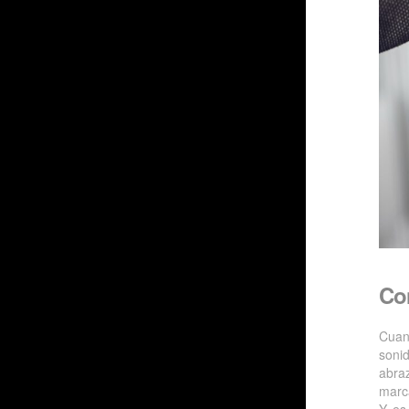
Con
Cuan
soni
abra
marc
Y es