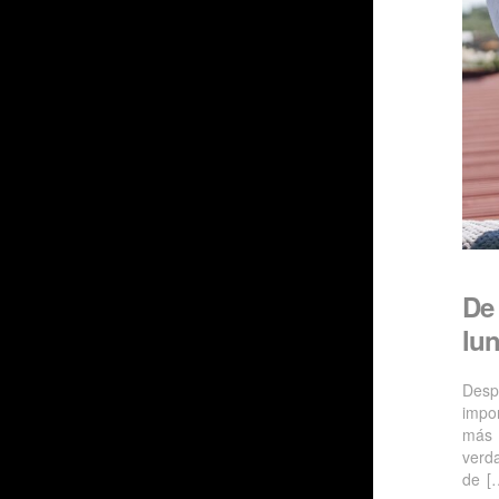
De
lun
Desp
impo
más 
verd
de [