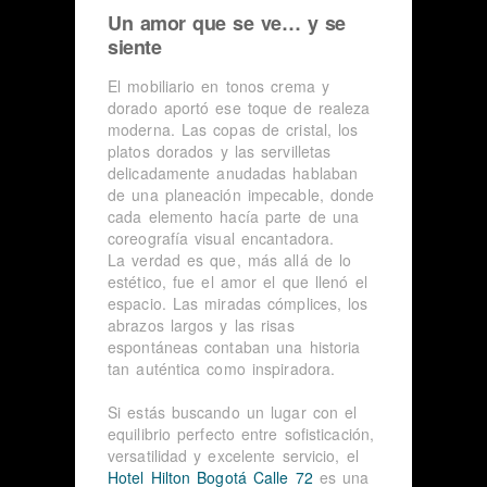
Un amor que se ve… y se
siente
El mobiliario en tonos crema y
dorado aportó ese toque de realeza
moderna. Las copas de cristal, los
platos dorados y las servilletas
delicadamente anudadas hablaban
de una planeación impecable, donde
cada elemento hacía parte de una
coreografía visual encantadora.
La verdad es que, más allá de lo
estético, fue el amor el que llenó el
espacio. Las miradas cómplices, los
abrazos largos y las risas
espontáneas contaban una historia
tan auténtica como inspiradora.
Si estás buscando un lugar con el
equilibrio perfecto entre sofisticación,
versatilidad y excelente servicio, el
Hotel Hilton Bogotá Calle 72
es una