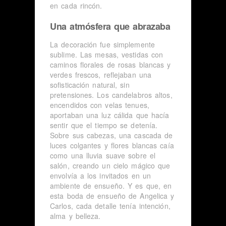
en cada rincón.
Una atmósfera que abrazaba
La decoración fue simplemente
sublime. Las mesas, vestidas con
caminos florales de rosas blancas y
verdes frescos, reflejaban una
sofisticación natural, sin
pretensiones. Los candelabros altos,
encendidos con velas tenues,
aportaban una luz cálida que hacía
sentir que el tiempo se detenía.
Sobre sus cabezas, una cascada de
luces colgantes y flores blancas caía
como una lluvia suave sobre el
salón, creando un cielo mágico que
envolvía a los invitados en un
ambiente de ensueño. Y es que, en
esta boda de ensueño de Angelica y
Carlos, cada detalle tenía intención,
alma y belleza.