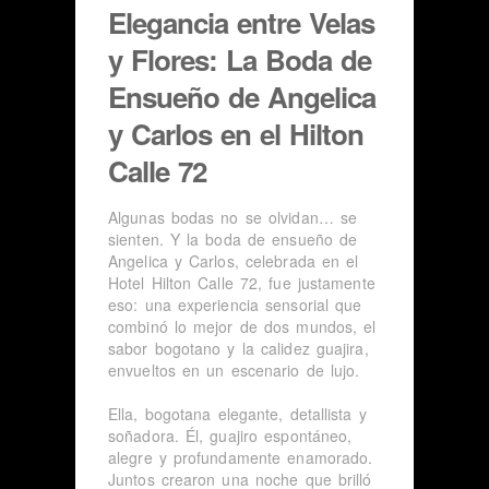
Elegancia entre Velas
y Flores: La Boda de
Ensueño de Angelica
y Carlos en el Hilton
Calle 72
Algunas bodas no se olvidan… se
sienten. Y la boda de ensueño de
Angelica y Carlos, celebrada en el
Hotel Hilton Calle 72, fue justamente
eso: una experiencia sensorial que
combinó lo mejor de dos mundos, el
sabor bogotano y la calidez guajira,
envueltos en un escenario de lujo.
Ella, bogotana elegante, detallista y
soñadora. Él, guajiro espontáneo,
alegre y profundamente enamorado.
Juntos crearon una noche que brilló