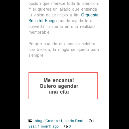
opción que merece toda tu atención.
Y si quieres un aliado que entienda
tu visión de principio a fin,
Orquesta
Son del Fuego
puede ayudarte a
convertir tu sueño en una realidad
memorable.
Porque cuando el amor se celebra
con belleza, la magia se queda para
siempre.
Me encanta!
Quiero agendar
una cita
blog
/
Galeria
/
Historia Real
1
year, 1 month ago
0