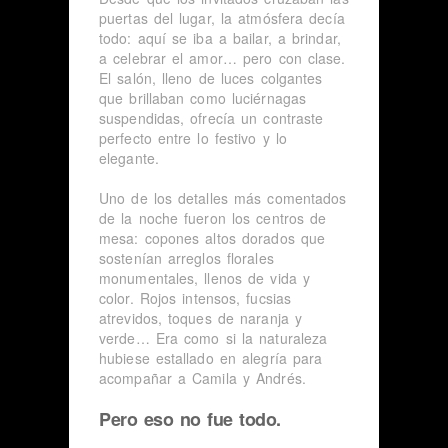
puertas del lugar, la atmósfera decía
todo: aquí se iba a bailar, a brindar,
a celebrar el amor… pero con clase.
El salón, lleno de luces colgantes
que brillaban como luciérnagas
suspendidas, ofrecía un contraste
perfecto entre lo festivo y lo
elegante.
Uno de los detalles más comentados
de la noche fueron los centros de
mesa: copones altos dorados que
sostenían arreglos florales
monumentales, llenos de vida y
color. Rojos intensos, fucsias
atrevidos, toques de naranja y
verde… Era como si la naturaleza
hubiese estallado en alegría para
acompañar a Camila y Andrés.
Pero eso no fue todo.