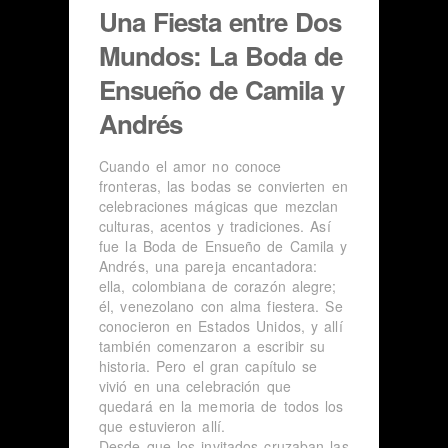
Una Fiesta entre Dos
Mundos: La Boda de
Ensueño de Camila y
Andrés
Cuando el amor no conoce
fronteras, las bodas se convierten en
celebraciones mágicas que mezclan
culturas, acentos y tradiciones. Así
fue la Boda de Ensueño de Camila y
Andrés, una pareja encantadora:
ella, colombiana de corazón alegre;
él, venezolano con alma fiestera. Se
conocieron en Estados Unidos, y allí
también comenzaron a escribir su
historia. Pero el gran capítulo se
vivió en una celebración que
quedará en la memoria de todos los
que estuvieron allí.
Desde que los invitados cruzaban las