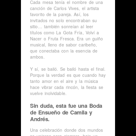
Cada mesa tenía el nombre de una
canción de Carlos Vives, el artista
favorito de la pareja. Así, los
invitados no solo encontraban su
sitio… también sonreían al leer
títulos como La Gota Fría, Volví a
Nacer o Fruta Fresca. Era un guiño
musical, lleno de sabor caribeño,
que conectaba con la esencia de
ambos.
Y sí, se bailó. Se bailó hasta el final.
Porque la verdad es que cuando hay
tanto amor en el aire y la música
hace vibrar cada rincón, la fiesta se
vuelve inolvidable.
Sin duda, esta fue una Boda
de Ensueño de Camila y
Andrés.
Una celebración donde dos mundos
se unieron para siempre, bajo un