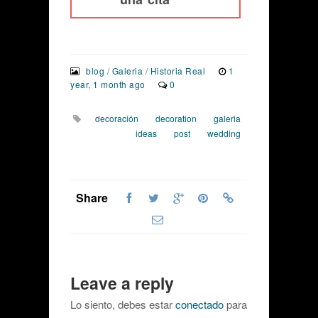
blog
/
Galeria
/
Historia Real
1
year, 1 month ago
0
decoración
decoration
galeria
ideas
post
wedding
Share
Leave a reply
Lo siento, debes estar
conectado
para