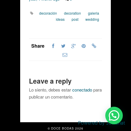
decoración
decoration
galeria
ideas
post
wedding
Share
Leave a reply
Lo siento, debes estar
conectado
para
publicar un comentario.
Powered by
Joinchat
© DOCE BODAS 2026