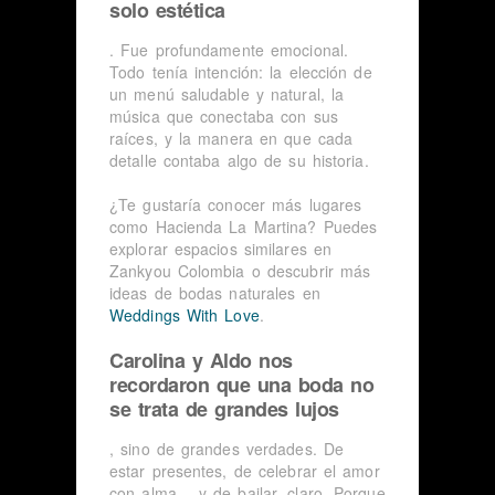
solo estética
. Fue profundamente emocional.
Todo tenía intención: la elección de
un menú saludable y natural, la
música que conectaba con sus
raíces, y la manera en que cada
detalle contaba algo de su historia.
¿Te gustaría conocer más lugares
como Hacienda La Martina? Puedes
explorar espacios similares en
Zankyou Colombia o descubrir más
ideas de bodas naturales en
Weddings With Love
.
Carolina y Aldo nos
recordaron que una boda no
se trata de grandes lujos
, sino de grandes verdades. De
estar presentes, de celebrar el amor
con alma… y de bailar, claro. Porque