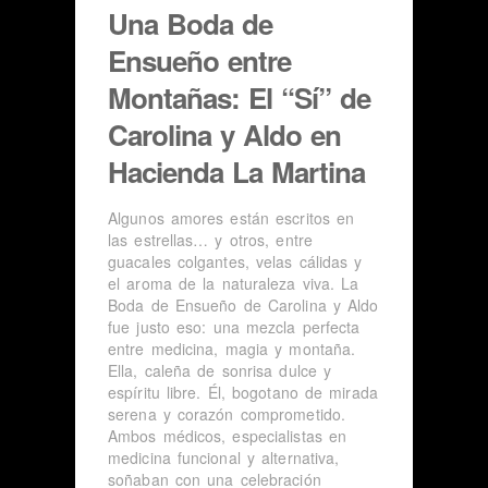
Una Boda de
Ensueño entre
Montañas: El “Sí” de
Carolina y Aldo en
Hacienda La Martina
Algunos amores están escritos en
las estrellas… y otros, entre
guacales colgantes, velas cálidas y
el aroma de la naturaleza viva. La
Boda de Ensueño de Carolina y Aldo
fue justo eso: una mezcla perfecta
entre medicina, magia y montaña.
Ella, caleña de sonrisa dulce y
espíritu libre. Él, bogotano de mirada
serena y corazón comprometido.
Ambos médicos, especialistas en
medicina funcional y alternativa,
soñaban con una celebración