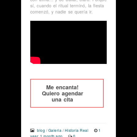
sí, cuando el ritual terminó, la fiesta
comenzó, y nadie se quería ir.
Me encanta!
Quiero agendar
una cita
blog
/
Galeria
/
Historia Real
1
year, 1 month ago
0