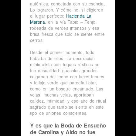
auténtica, conectada con su esencia.
Lo lograron. Y cómo no, si eligieron
el lugar perfecto:
Hacienda La
Martina
, en la vía Tabio – Tenjo,
rodeada de verdes intensos y esa
brisa fresca que solo se siente entre
cerros.
Desde el primer momento, todo
hablaba de ellos. La decoración
minimalista con toques rústicos no
fue casualidad: guacales grandes
colgaban del techo con luces tenues
y follaje verde que parecía flotar,
como en un bosque encantado. Las
velas, muchas velas, aportaban
calidez, intimidad, y ese aire de ritual
sagrado que tanto se siente en este
tipo de uniones conscientes.
Y es que la Boda de Ensueño
de Carolina y Aldo no fue