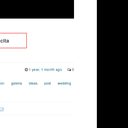
cita
1 year, 1 month ago
0
ion
galeria
ideas
post
wedding