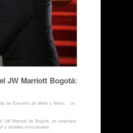
l JW Marriott Bogotá:
Boda de Ensueño de Mafe y Mario… un
el JW Marriott de Bogotá, se respiraba
al y detalles emocionales