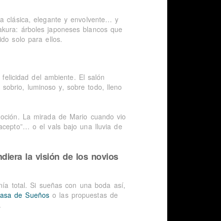
a clásica, elegante y envolvente… y
akura: árboles japoneses blancos que
do solo para ellos.
 felicidad del ambiente. El salón
obrio, luminoso y, sobre todo, lleno
moción. La mirada de Mario cuando vio
acepto”… o el vals bajo una lluvia de
diera la visión de los novios
onía total. Si sueñas con una boda así,
asa de Sueños
o las propuestas de
.