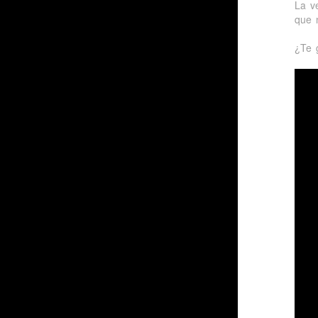
La v
que 
¿Te 