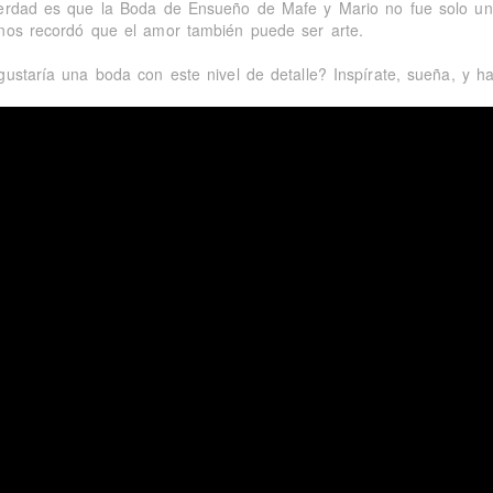
erdad es que la Boda de Ensueño de Mafe y Mario no fue solo un 
nos recordó que el amor también puede ser arte.
gustaría una boda con este nivel de detalle? Inspírate, sueña, y ha