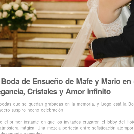
 Boda de Ensueño de Mafe y Mario en e
egancia, Cristales y Amor Infinito
bodas que se quedan grabadas en la memoria, y luego está la 
adero suspiro hecho celebración.
e el primer instante en que los invitados cruzaron el lobby del Hot
atmósfera mágica. Una mezcla perfecta entre sofisticación atempor
adosamente pensados.