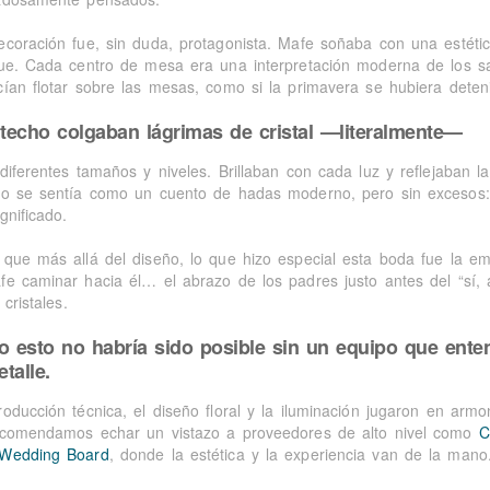
ecoración fue, sin duda, protagonista. Mafe soñaba con una estétic
fue. Cada centro de mesa era una interpretación moderna de los s
cían flotar sobre las mesas, como si la primavera se hubiera deteni
 techo colgaban lágrimas de cristal —literalmente—
diferentes tamaños y niveles. Brillaban con cada luz y reflejaban la
ro se sentía como un cuento de hadas moderno, pero sin excesos: s
gnificado.
 que más allá del diseño, lo que hizo especial esta boda fue la e
fe caminar hacia él… el abrazo de los padres justo antes del “sí, 
 cristales.
o esto no habría sido posible sin un equipo que enten
etalle.
roducción técnica, el diseño floral y la iluminación jugaron en arm
ecomendamos echar un vistazo a proveedores de alto nivel como
C
Wedding Board
, donde la estética y la experiencia van de la mano