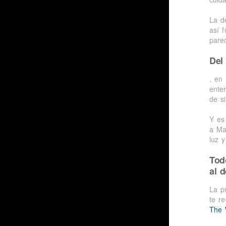
La d
así 
pare
Del
, en 
ente
de si
Y es
a Ma
luz y
Tod
al d
La p
te r
The 