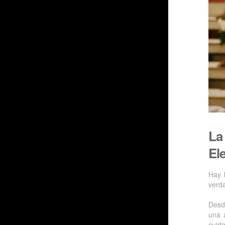
La
El
Hay 
verd
Desd
una 
cuid