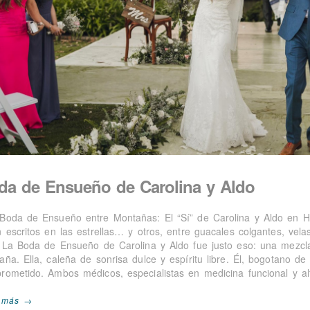
da de Ensueño de Carolina y Aldo
Boda de Ensueño entre Montañas: El “Sí” de Carolina y Aldo en 
n escritos en las estrellas… y otros, entre guacales colgantes, vela
. La Boda de Ensueño de Carolina y Aldo fue justo eso: una mezcla
aña. Ella, caleña de sonrisa dulce y espíritu libre. Él, bogotano d
rometido. Ambos médicos, especialistas en medicina funcional y alt
 más →