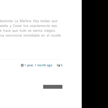
Hacienda La Martina Hay bodas que
atalia y Cesar fue exactamente eso:
que hace que todo se sienta mágico.
na ceremonia inolvidable en el muelle
1 year, 1 month ago
0