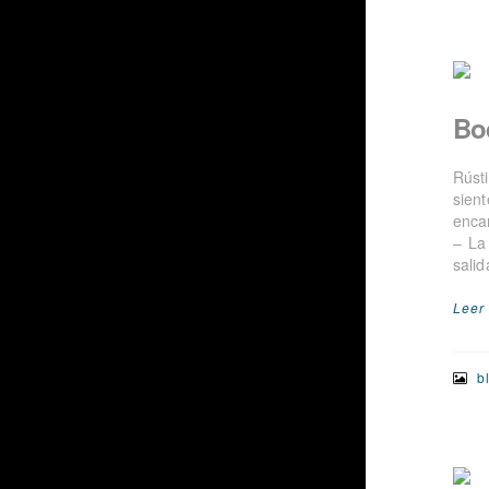
Bo
Rúst
sien
enca
– La
sali
Leer
b