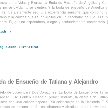
ancia entre Velas y Flores: La Boda de Ensueño de Angelica y Carl
s no se olvidan… se sienten. Y la boda de ensueño de Angelica y C
e 72, fue justamente eso: una experiencia sensorial que combinó l
ano y la calidez guajira, envueltos en un escenario de lujo. Ella, b
dora. Él, guajiro espontáneo, alegre y profundamente enamorado. 
 más →
log
/
Galeria
/
Historia Real
da de Ensueño de Tatiana y Alejandro
ielo de Luces para Dos Corazones: La Boda de Ensueño de Tatia
lanean… se sienten. Desde el primer instante, la energía de Tatian
entes con una calidez especial. Su celebración en la Hacienda El 
puesta en escena romántica, elegante y absolutamente inolvidable. 