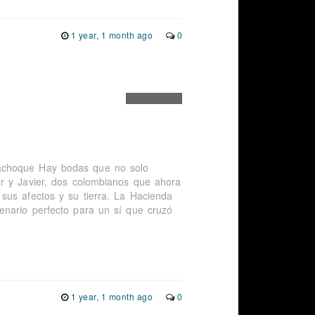
1 year, 1 month ago
0
bachoque Hay bodas que no solo
r y Javier, dos colombianos que ahora
sus afectos y su tierra. La Hacienda
enario perfecto para un sí que cruzó
1 year, 1 month ago
0