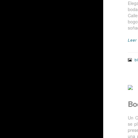
Eleg
boda
Call
bogot
soña
Leer
b
Bo
Un C
se p
pres
una 