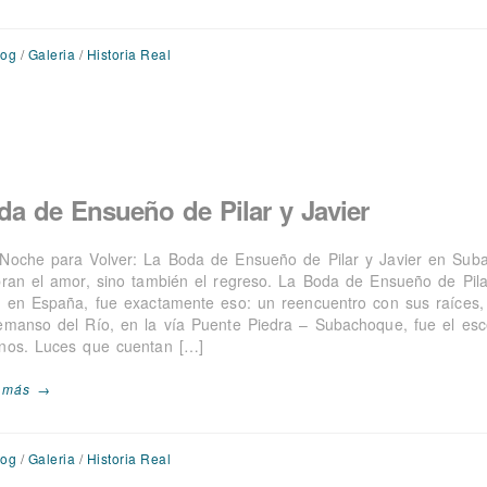
log
/
Galeria
/
Historia Real
da de Ensueño de Pilar y Javier
Noche para Volver: La Boda de Ensueño de Pilar y Javier en Su
bran el amor, sino también el regreso. La Boda de Ensueño de Pila
n en España, fue exactamente eso: un reencuentro con sus raíces, 
emanso del Río, en la vía Puente Piedra – Subachoque, fue el esc
nos. Luces que cuentan […]
 más →
log
/
Galeria
/
Historia Real