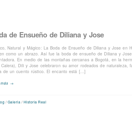
da de Ensueño de Diliana y Jose
ico, Natural y Mágico: La Boda de Ensueño de Diliana y Jose en
ten como un abrazo. Así fue la boda de ensueño de Diliana y Jose
ntadora. En medio de las montañas cercanas a Bogotá, en la her
 Calera), Dili y Jose celebraron su amor rodeados de naturaleza, f
da de un cuento rústico. El encanto está […]
 más →
log
/
Galeria
/
Historia Real