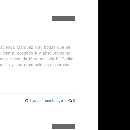
 Hacienda Márquez Hay bodas que se
: íntima, acogedora y absolutamente
mosa Hacienda Márquez (vía El Codito
amilia y una decoración que parecía
1 year, 1 month ago
0