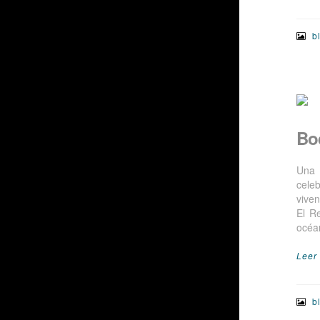
b
Bo
Una 
cele
vive
El R
océa
Leer
b