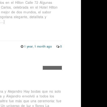
os en el Hilton Calle 72 Algunas
arlos, celebrada en el Hotel Hilton
o mejor de dos mundos, el sabor
ogotana elegante, detallista y
[…]
1 year, 1 month ago
0
na y Alejandro Hay bodas que no solo
a y Alejandro envolvió a todos los
Salitre fue más que una ceremonia: fue
Un universo de luz y flores La