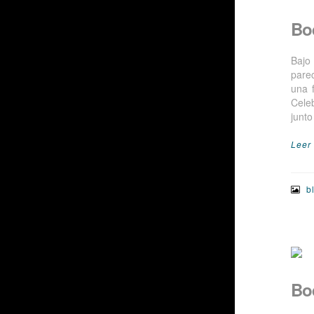
Bo
Bajo
pare
una 
Cele
junto
Leer
b
Bo